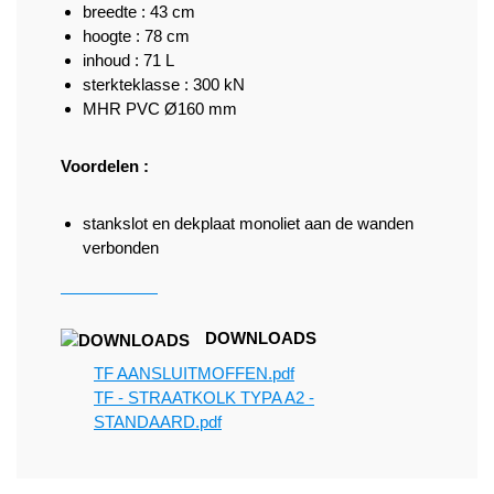
breedte : 43 cm
hoogte : 78 cm
inhoud : 71 L
sterkteklasse : 300 kN
MHR PVC Ø160 mm
Voordelen :
stankslot en dekplaat monoliet aan de wanden
verbonden
DOWNLOADS
TF AANSLUITMOFFEN.pdf
TF - STRAATKOLK TYPA A2 -
STANDAARD.pdf