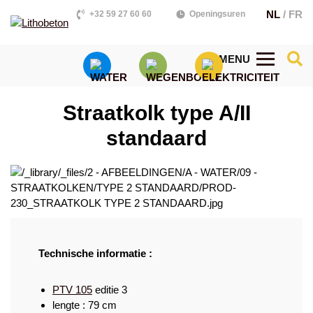
NL
/
FR
+32 59 27 60 60
Openingsuren
MENU
Straatkolk type A/II
standaard
Technische informatie :
PTV 105
editie 3
lengte : 79 cm