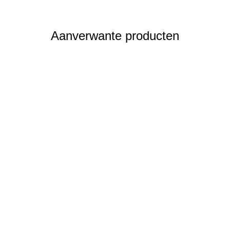
Aanverwante producten
Straatkolk type A/I standaard