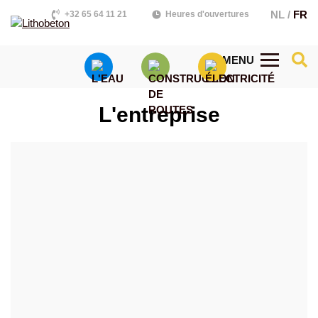
NL
/
FR
+32 65 64 11 21
Heures d'ouvertures
MENU
L'entreprise